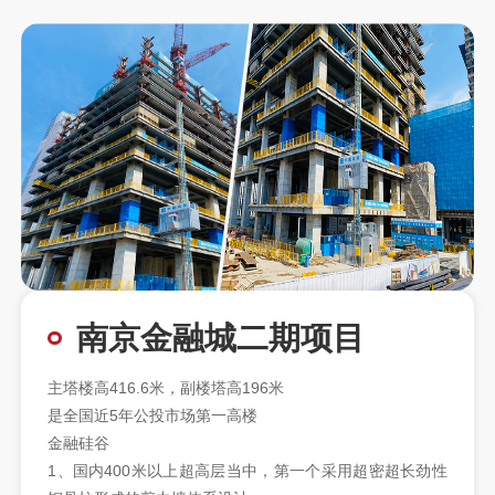
南京金融城二期项目
主塔楼高416.6米，副楼塔高196米
是全国近5年公投市场第一高楼
金融硅谷
1、国内400米以上超高层当中，第一个采用超密超长劲性